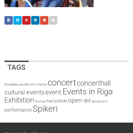
TAGS
concert
concerthall
brīvdabas pasākumi
cinema
Events in Riga
event
cultural events
Exhibition
open-air
Izstāde
free
festival
pasākums
Spikeri
performance