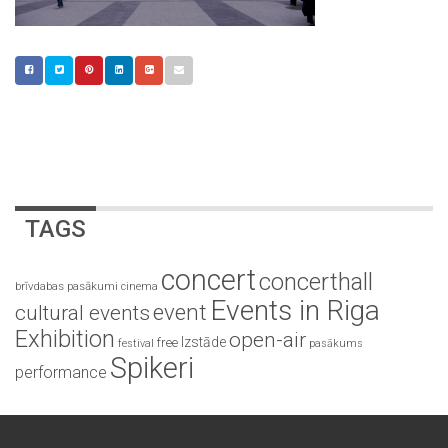
TAGS
concert
concerthall
brīvdabas pasākumi
cinema
Events in Riga
event
cultural events
Exhibition
open-air
Izstāde
free
festival
pasākums
Spikeri
performance