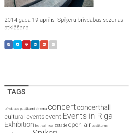
2014.gada 19.aprīlis. Spīķeru brīvdabas sezonas
atklāšana
TAGS
concert
concerthall
brīvdabas pasākumi
cinema
Events in Riga
event
cultural events
Exhibition
open-air
Izstāde
free
festival
pasākums