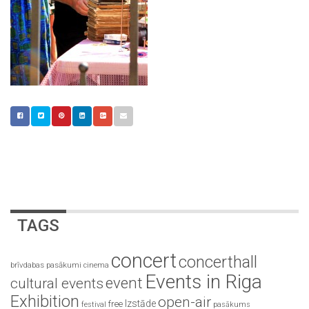
TAGS
concert
concerthall
brīvdabas pasākumi
cinema
Events in Riga
event
cultural events
Exhibition
open-air
Izstāde
free
festival
pasākums