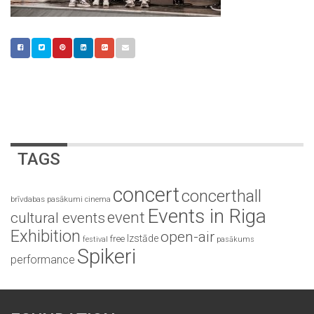
TAGS
concert
concerthall
brīvdabas pasākumi
cinema
Events in Riga
event
cultural events
Exhibition
open-air
Izstāde
free
festival
pasākums
Spikeri
performance