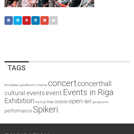
TAGS
concert
concerthall
brīvdabas pasākumi
cinema
Events in Riga
event
cultural events
Exhibition
open-air
Izstāde
free
festival
pasākums
Spikeri
performance