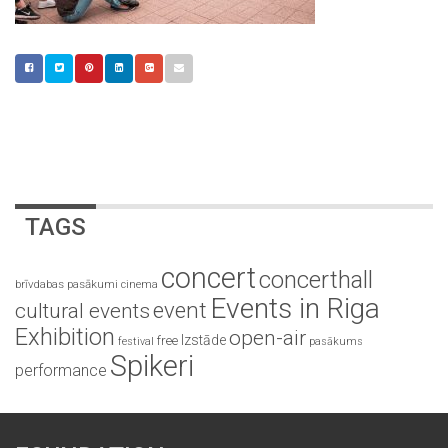
TAGS
concert
concerthall
brīvdabas pasākumi
cinema
Events in Riga
event
cultural events
Exhibition
open-air
Izstāde
free
festival
pasākums
Spikeri
performance