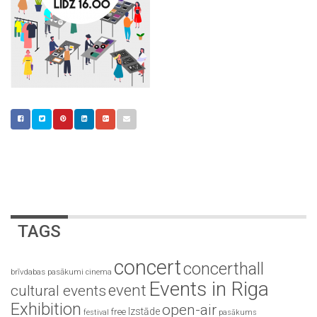
TAGS
concert
concerthall
brīvdabas pasākumi
cinema
Events in Riga
event
cultural events
Exhibition
open-air
Izstāde
free
festival
pasākums