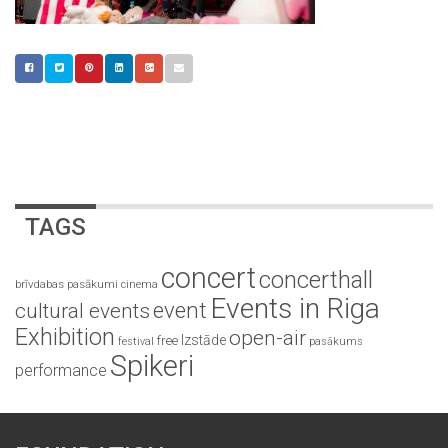
TAGS
concert
concerthall
brīvdabas pasākumi
cinema
Events in Riga
event
cultural events
Exhibition
open-air
Izstāde
free
festival
pasākums
Spikeri
performance