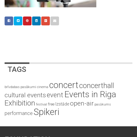
TAGS
concert
concerthall
brīvdabas pasākumi
cinema
Events in Riga
event
cultural events
Exhibition
open-air
Izstāde
free
festival
pasākums
Spikeri
performance