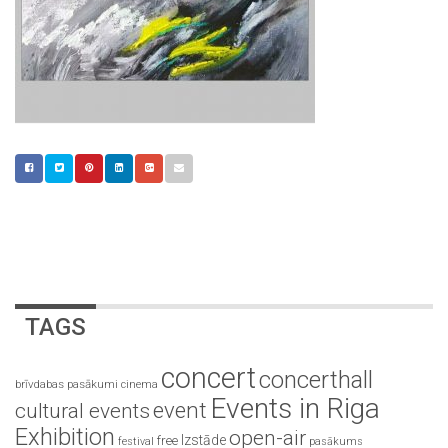
TAGS
concert
concerthall
brīvdabas pasākumi
cinema
Events in Riga
event
cultural events
Exhibition
open-air
Izstāde
free
festival
pasākums