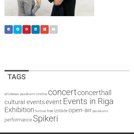
TAGS
concert
concerthall
brīvdabas pasākumi
cinema
Events in Riga
event
cultural events
Exhibition
open-air
Izstāde
free
festival
pasākums
Spikeri
performance