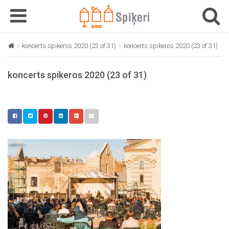
T
T
o
o
g
g
koncerts spikeros 2020 (23 of 31)
koncerts spikeros 2020 (23 of 31)
g
g
l
l
koncerts spikeros 2020 (23 of 31)
e
e
n
n
a
a
v
v
i
i
g
g
a
a
t
t
i
i
o
o
n
n