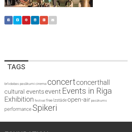
TAGS
concert
concerthall
brīvdabas pasākumi
cinema
Events in Riga
event
cultural events
Exhibition
open-air
Izstāde
free
festival
pasākums
Spikeri
performance