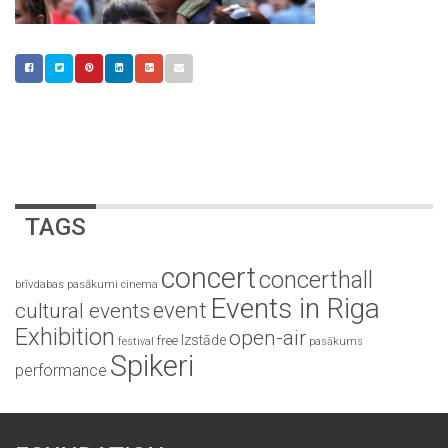
TAGS
concert
concerthall
brīvdabas pasākumi
cinema
Events in Riga
event
cultural events
Exhibition
open-air
Izstāde
free
festival
pasākums
Spikeri
performance