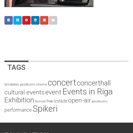
TAGS
concert
concerthall
brīvdabas pasākumi
cinema
Events in Riga
event
cultural events
Exhibition
open-air
Izstāde
free
festival
pasākums
Spikeri
performance