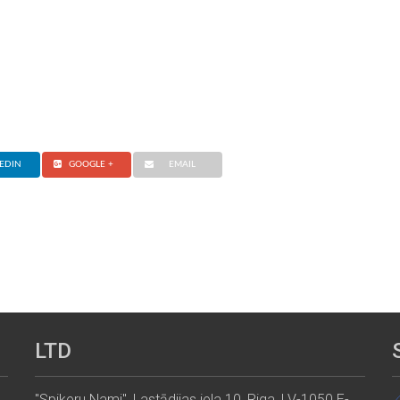
EDIN
GOOGLE +
EMAIL
LTD
"Spikeru Nami", Lastādijas iela 10, Riga, LV-1050 E-