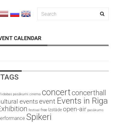
VENT CALENDAR
TAGS
concert
concerthall
rīvdabas pasākumi
cinema
Events in Riga
event
ultural events
Exhibition
open-air
Izstāde
free
festival
pasākums
Spikeri
erformance