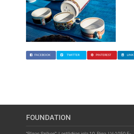
FACEBOOK
TWITTER
PINTEREST
LINK
FOUNDATION
"Rīgas Spīķeri": Lastādijas iela 10, Riga, LV-1050 E-