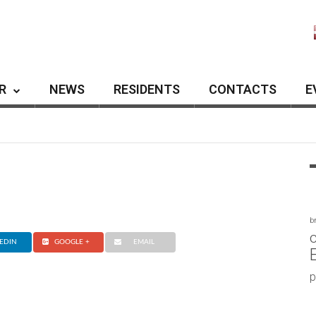
R
NEWS
RESIDENTS
CONTACTS
E
b
c
EDIN
GOOGLE +
EMAIL
p