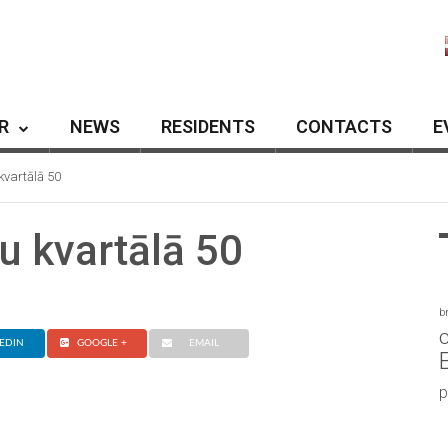
R
NEWS
RESIDENTS
CONTACTS
E
kvartālā 50
u kvartālā 50
b
c
EDIN
GOOGLE +
EMAIL
p