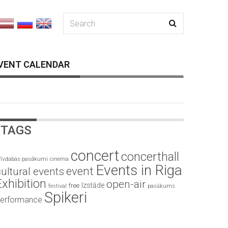
VENT CALENDAR
TAGS
concert
concerthall
rīvdabas pasākumi
cinema
Events in Riga
event
ultural events
Exhibition
open-air
Izstāde
free
festival
pasākums
Spikeri
erformance