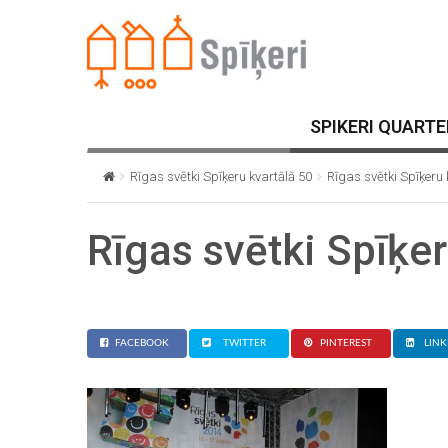
SPIKERI QUARTE
Rīgas svētki Spīķeru kvartālā 50
Rīgas svētki Spīķeru 
Rīgas svētki Spīķer
FACEBOOK
TWITTER
PINTEREST
LINK