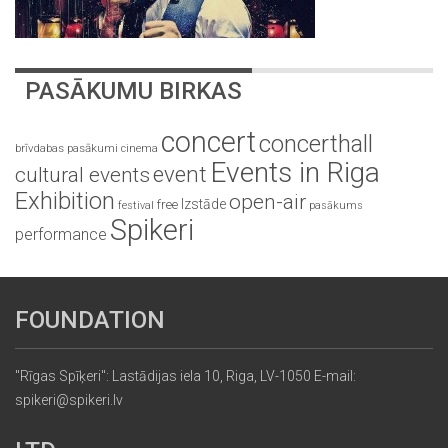
PASĀKUMU BIRKAS
concert
concerthall
brīvdabas pasākumi
cinema
Events in Riga
event
cultural events
Exhibition
open-air
Izstāde
free
festival
pasākums
Spikeri
performance
FOUNDATION
"Rīgas Spīķeri": Lastādijas iela 10, Riga, LV-1050 E-mail:
spikeri@spikeri.lv