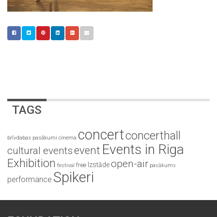
TAGS
concert
concerthall
brīvdabas pasākumi
cinema
Events in Riga
event
cultural events
Exhibition
open-air
Izstāde
free
festival
pasākums
Spikeri
performance