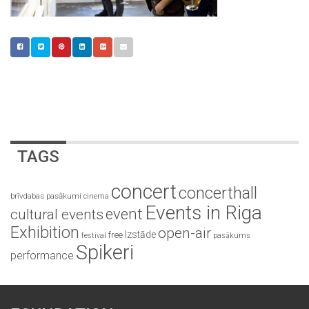
TAGS
concert
concerthall
brīvdabas pasākumi
cinema
Events in Riga
event
cultural events
Exhibition
open-air
Izstāde
free
festival
pasākums
Spikeri
performance