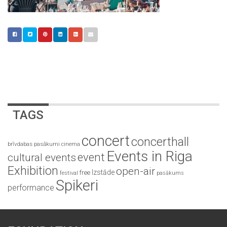
TAGS
concert
concerthall
brīvdabas pasākumi
cinema
Events in Riga
event
cultural events
Exhibition
open-air
Izstāde
free
festival
pasākums
Spikeri
performance