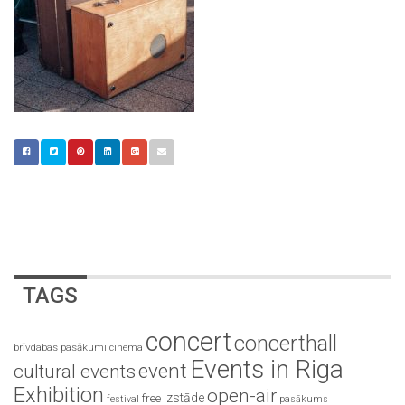
TAGS
concert
concerthall
brīvdabas pasākumi
cinema
Events in Riga
event
cultural events
Exhibition
open-air
Izstāde
free
festival
pasākums