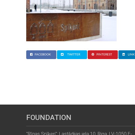
FACEBOOK
TWITTER
PINTEREST
LINK
FOUNDATION
"Rīgas Spīķeri": Lastādijas iela 10, Riga, LV-1050 E-