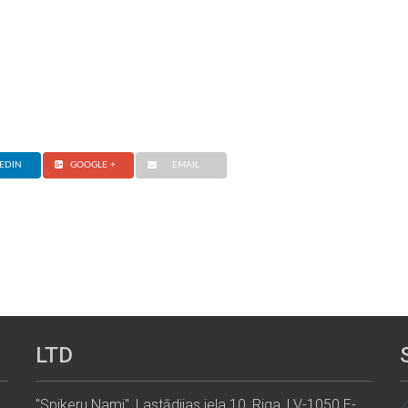
EDIN
GOOGLE +
EMAIL
LTD
"Spikeru Nami", Lastādijas iela 10, Riga, LV-1050 E-