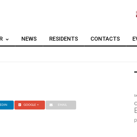
R
NEWS
RESIDENTS
CONTACTS
E
b
c
EDIN
GOOGLE +
EMAIL
p