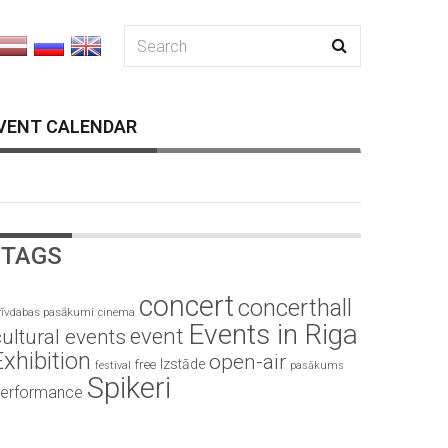
VENT CALENDAR
TAGS
concert
concerthall
rīvdabas pasākumi
cinema
Events in Riga
event
ultural events
Exhibition
open-air
Izstāde
free
festival
pasākums
Spikeri
erformance