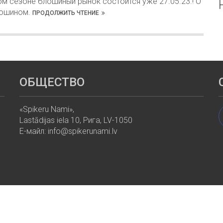
ом сезоне блошиный рынок состоится уже 27.05.23.! О
ошином.
ПРОДОЛЖИТЬ ЧТЕНИЕ
ОБЩЕСТВО
«Spikeru Nami»,
Lastādijas iela 10, Рига, LV-1050
Е-майл: info@spikerunami.lv