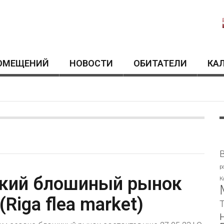
ОМЕЩЕНИЙ
HОВОСТИ
ОБИТАТЕЛИ
КА
p
кий блошиный рынок
К
(Riga flea market)