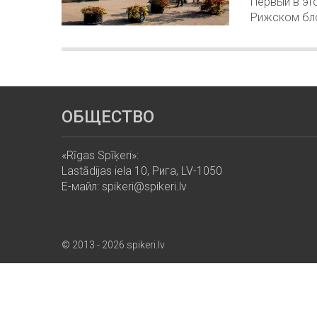
Первый в эт
Рижском бл
ОБЩЕСТВО
«Rīgas Spīķeri»:
Lastādijas iela 10, Рига, LV-1050
Е-майл: spikeri@spikeri.lv
© 2013 - 2026 spikeri.lv