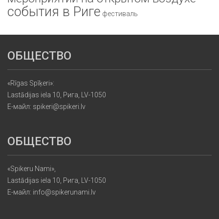
события в Риге
фестиваль
ОБЩЕСТВО
«Rīgas Spīķeri»:
Lastādijas iela 10, Рига, LV-1050
Е-майл: spikeri@spikeri.lv
ОБЩЕСТВО
«Spikeru Nami»,
Lastādijas iela 10, Рига, LV-1050
Е-майл: info@spikerunami.lv