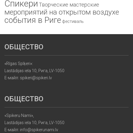
Спикери
Творческие мастерские
мероприятий на открытом воздухе
события в Риге
фестиваль
ОБЩЕСТВО
«Rīgas Spīķeri»:
Lastādijas iela 10, Рига, LV-1050
Е-майл: spikeri@spikeri.lv
ОБЩЕСТВО
«Spikeru Nami»,
Lastādijas iela 10, Рига, LV-1050
Е-майл: info@spikerunami.lv