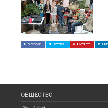
FACEBOOK
TWITTER
PINTEREST
LINK
ОБЩЕСТВО
«Rīgas Spīķeri»: