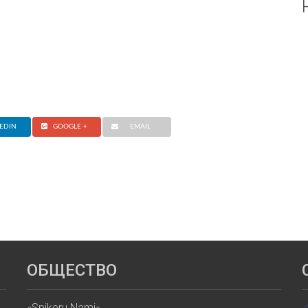
EDIN
GOOGLE +
EMAIL
ОБЩЕСТВО
«Spikeru Nami»,