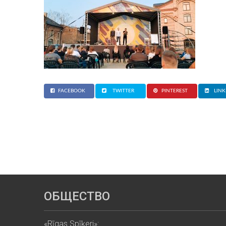
FACEBOOK
TWITTER
PINTEREST
LINK
ОБЩЕСТВО
«Rīgas Spīķeri»: