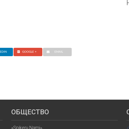
EDIN
GOOGLE +
EMAIL
ОБЩЕСТВО
«Spikeru Nami»,