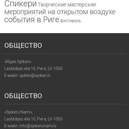
Спикери
Творческие мастерские
мероприятий на открытом воздухе
события в Риге
фестиваль
ОБЩЕСТВО
«Rīgas Spīķeri»:
Lastādijas iela 10, Рига, LV-1050
Е-майл: spikeri@spikeri.lv
ОБЩЕСТВО
«Spikeru Nami»,
Lastādijas iela 10, Рига, LV-1050
Е-майл: info@spikerunami.lv