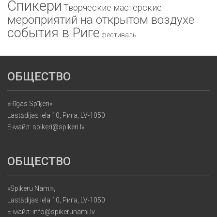
Спикери
Творческие мастерские
мероприятий на открытом воздухе
события в Риге
фестиваль
ОБЩЕСТВО
«Rīgas Spīķeri»:
Lastādijas iela 10, Рига, LV-1050
Е-майл: spikeri@spikeri.lv
ОБЩЕСТВО
«Spikeru Nami»,
Lastādijas iela 10, Рига, LV-1050
Е-майл: info@spikerunami.lv