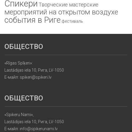
Спикери
Творческие мастерские
мероприятий на открытом воздухе
события в Риге
фестиваль
ОБЩЕСТВО
«Rīgas Spīķeri»:
Lastādijas iela 10, Рига, LV-1050
Е-майл: spikeri@spikeri.lv
ОБЩЕСТВО
«Spikeru Nami»,
Lastādijas iela 10, Рига, LV-1050
Е-майл: info@spikerunami.lv