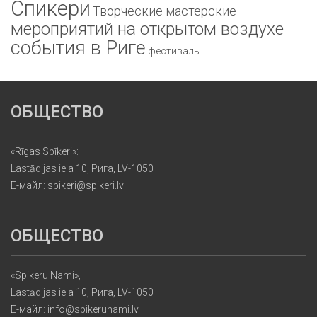
Спикери
Творческие мастерские
мероприятий на открытом воздухе
события в Риге
фестиваль
ОБЩЕСТВО
«Rīgas Spīķeri»:
Lastādijas iela 10, Рига, LV-1050
Е-майл: spikeri@spikeri.lv
ОБЩЕСТВО
«Spikeru Nami»,
Lastādijas iela 10, Рига, LV-1050
Е-майл: info@spikerunami.lv