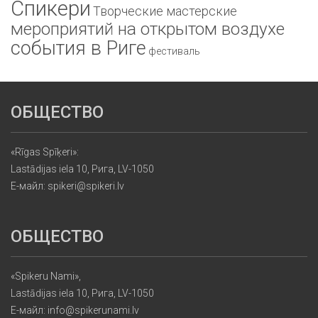
Спикери
Творческие мастерские
мероприятий на открытом воздухе
события в Риге
фестиваль
ОБЩЕСТВО
«Rīgas Spīķeri»:
Lastādijas iela 10, Рига, LV-1050
Е-майл: spikeri@spikeri.lv
ОБЩЕСТВО
«Spikeru Nami»,
Lastādijas iela 10, Рига, LV-1050
Е-майл: info@spikerunami.lv