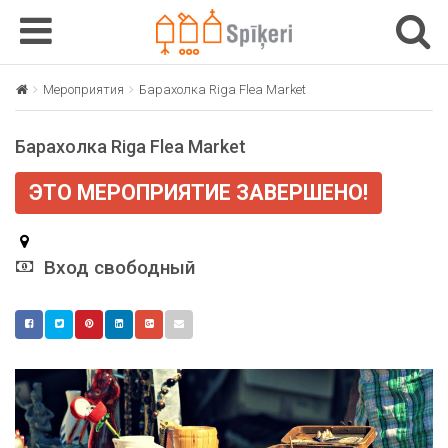
T
T
o
o
g
g
Мероприятия
Барахолка Riga Flea Market
g
g
l
l
Барахолка Riga Flea Market
e
e
n
n
ЭТО МЕРОПРИЯТИЕ ЗАВЕРШЕНО!
a
a
v
v
i
i
g
Вход свободный
g
a
a
t
t
i
i
o
o
n
n