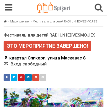
T
T
o
o
g
g
Мероприятия
Фестиваль для детей RADI UN IEDVESMOJIES
g
g
l
l
Фестиваль для детей RADI UN IEDVESMOJIES
e
e
n
n
ЭТО МЕРОПРИЯТИЕ ЗАВЕРШЕНО!
a
a
v
v
квартал Спикери, улица Маскавас 8
i
i
g
Вход свободный
g
a
a
t
t
i
i
o
o
n
n