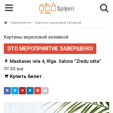
T
T
o
o
g
g
Мероприятия
Картины акриловой заливкой
g
g
l
l
Картины акриловой заливкой
e
e
n
n
ЭТО МЕРОПРИЯТИЕ ЗАВЕРШЕНО!
a
a
v
v
Maskavas iela 4, Rīga. Salons "Ziedu sēta"
i
i
g
g
35 eur
a
a
Купить билет
t
t
i
i
o
o
n
n