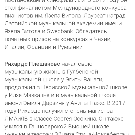
стал финалистом Международного конкурса
пианистов им. Язепа Витола. Лауреат наград
Латвийской музыкальной академии имени
Язепа Витола и Swedbank. Обладатель
почетных призов на конкурсах в Чехии,
Италии, Франции и Румынии.
Рихардс Плешановс
начал свою
музыкальную жизнь в Гулбенской
музыкальной школе у Эгиты Ванаги,
продолжил в Цесисской музыкальной школе
у Илзе Мазкалне и в музыкальной школе
имени Эмиля Дарзиня у Аниты Паже. В 2017
году Рихардс получил степень магистра
ЛМАиЯВ в классе Сергея Осокина. Он также
учился в Ганноверской Высшей школе
музыки и театра у Эйнара Стина-Ноклеберга и