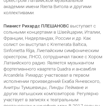
оркестром Латвийской музыкальной
академии имени Язепа Витола и другими
коллективами.
Пианист Рихардс ПЛЕШАНОВС
выступает с
сольными концертами в Швейцарии, Италии,
Франции, Нидерландах, России и др. Как
солист он выступал с Kremerata Baltica,
Sinfonietta Rīga, Лиепайским симфоническим
оркестром, ЛНСО, сотрудничал также с Хором
Латвийского радио. Является музыкантом
фортепианного квартета Quadra и ансамбля
Arcandela. Рихардс участвовал в первом
исполнении произведений Екаба Янчевского,
Анитры Тумшевицы, Линды Леймане и
других латышских композиторов. Регулярно
участвует в записях к театральным
постановкам и кинофильмам. В 2017 году он