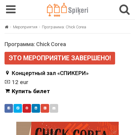
T
T
o
o
g
g
Мероприятия
Программа: Chick Corea
g
g
l
l
Программа: Chick Corea
e
e
n
n
ЭТО МЕРОПРИЯТИЕ ЗАВЕРШЕНО!
a
a
v
v
Концертный зал «СПИКЕРИ»
i
i
g
g
12 eur
a
a
Купить билет
t
t
i
i
o
o
n
n