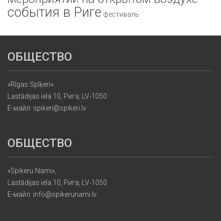
события в Риге
фестиваль
ОБЩЕСТВО
«Rīgas Spīķeri»:
Lastādijas iela 10, Рига, LV-1050
Е-майл: spikeri@spikeri.lv
ОБЩЕСТВО
«Spikeru Nami»,
Lastādijas iela 10, Рига, LV-1050
Е-майл: info@spikerunami.lv