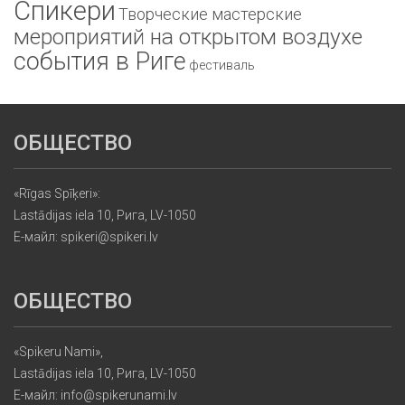
Спикери
Творческие мастерские
мероприятий на открытом воздухе
события в Риге
фестиваль
ОБЩЕСТВО
«Rīgas Spīķeri»:
Lastādijas iela 10, Рига, LV-1050
Е-майл: spikeri@spikeri.lv
ОБЩЕСТВО
«Spikeru Nami»,
Lastādijas iela 10, Рига, LV-1050
Е-майл: info@spikerunami.lv