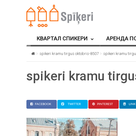
КВАРТАЛ СПИКЕРИ
АРЕНДА П
spikeri kramu tirgus oktobris-8507
spikeri kramu tirg
spikeri kramu tirg
FACEBOOK
TWITTER
PINTEREST
LINK