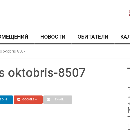
ОМЕЩЕНИЙ
HОВОСТИ
ОБИТАТЕЛИ
КА
us oktobris-8507
us oktobris-8507
p
EDIN
GOOGLE +
EMAIL
К