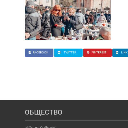
FACEBOOK
TWITTER
PINTEREST
LINK
ОБЩЕСТВО
«Rīgas Spīķeri»: