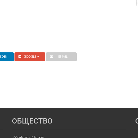
EDIN
GOOGLE +
EMAIL
ОБЩЕСТВО
«Spikeru Nami»,