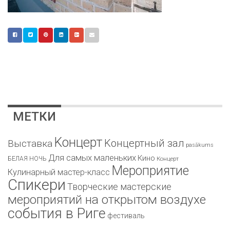
МЕТКИ
Kонцерт
Kонцертный зал
Bыставка
pasākums
Для самых маленьких
Кино
БЕЛАЯ НОЧЬ
Концерт
Мероприятие
Кулинарный мастер-класс
Спикери
Творческие мастерские
мероприятий на открытом воздухе
события в Риге
фестиваль