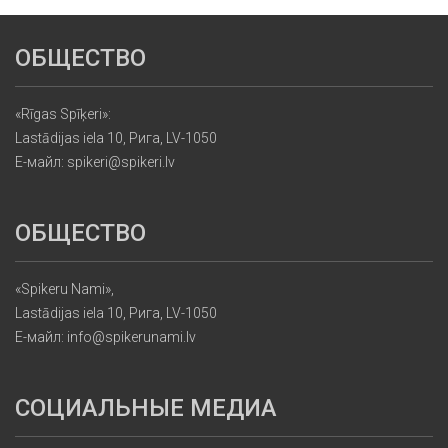
ОБЩЕСТВО
«Rīgas Spīķeri»:
Lastādijas iela 10, Рига, LV-1050
Е-майл: spikeri@spikeri.lv
ОБЩЕСТВО
«Spikeru Nami»,
Lastādijas iela 10, Рига, LV-1050
Е-майл: info@spikerunami.lv
СОЦИАЛЬНЫЕ МЕДИА