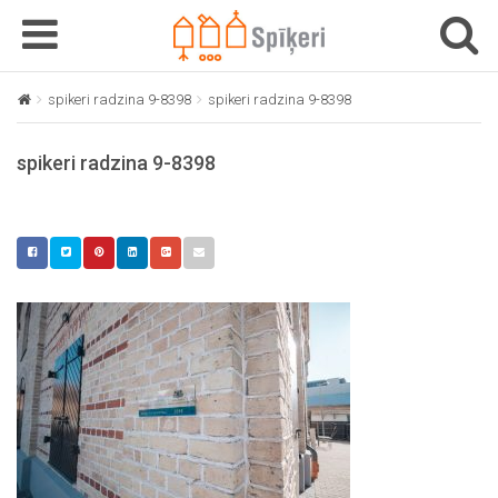
T
T
o
o
g
g
spikeri radzina 9-8398
spikeri radzina 9-8398
g
g
l
l
spikeri radzina 9-8398
e
e
n
n
a
a
v
v
i
i
g
g
a
a
t
t
i
i
o
o
n
n