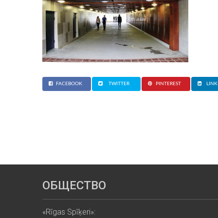
FACEBOOK
TWITTER
PINTEREST
LINK
ОБЩЕСТВО
«Rīgas Spīķeri»: