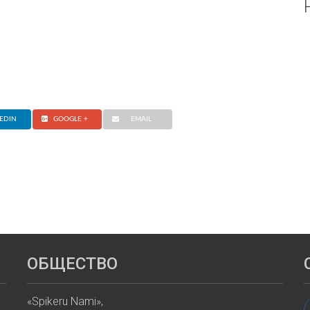
EDIN
GOOGLE +
EMAIL
ОБЩЕСТВО
«Spikeru Nami»,