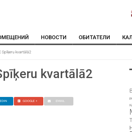
ОМЕЩЕНИЙ
HОВОСТИ
ОБИТАТЕЛИ
КА
pīķeru kvartālā2
īķeru kvartālā2
p
EDIN
GOOGLE +
EMAIL
К