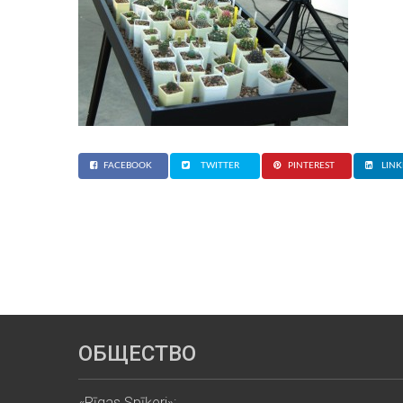
FACEBOOK
TWITTER
PINTEREST
LINK
ОБЩЕСТВО
«Rīgas Spīķeri»: