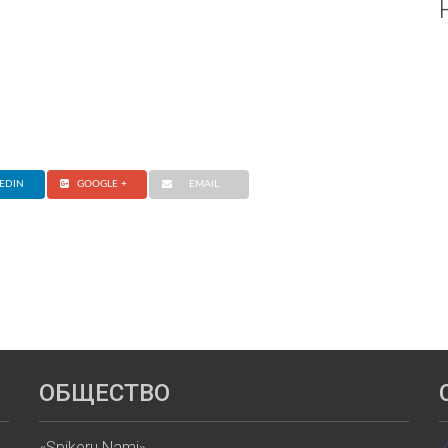
EDIN
GOOGLE +
EMAIL
ОБЩЕСТВО
«Spikeru Nami»,