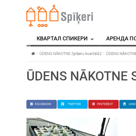
КВАРТАЛ СПИКЕРИ
АРЕНДА П
ŪDENS NĀKOTNE Spīķeru kvartālā2
ŪDENS NĀKOTNE S
ŪDENS NĀKOTNE Sp
FACEBOOK
TWITTER
PINTEREST
LINK