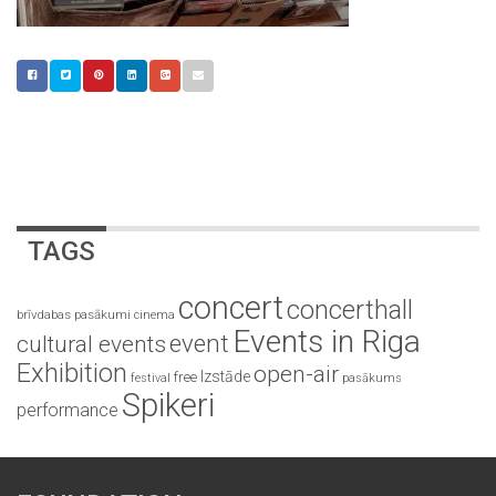
TAGS
concert
concerthall
brīvdabas pasākumi
cinema
Events in Riga
event
cultural events
Exhibition
open-air
Izstāde
free
festival
pasākums
Spikeri
performance