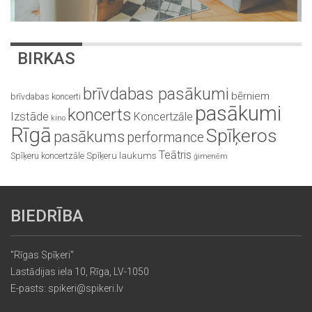
BIRKAS
brīvdabas pasākumi
bērniem
brīvdabas koncerti
pasākumi
koncerts
Izstāde
Koncertzāle
kino
Rīgā
Spīķeros
pasākums
performance
Teātris
Spīķeru koncertzāle
Spīķeru laukums
ģimenēm
BIEDRĪBA
"Rīgas Spīķeri"
Lastādijas iela 10, Rīga, LV-1050
E-pasts: spikeri@spikeri.lv