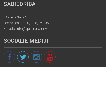
SABIEDRĪBA
"Spikeru Nami"
Lastādijas iela 10, Rīga, LV-1050
E-pasts: info@spikerunami.lv
SOCIĀLIE MEDIJI
© 2013 - 2026 spikeri.lv