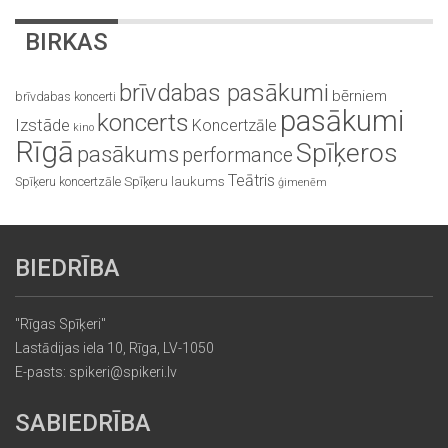
BIRKAS
brīvdabas pasākumi
bērniem
brīvdabas koncerti
pasākumi
koncerts
Izstāde
Koncertzāle
kino
Rīgā
Spīķeros
pasākums
performance
Teātris
Spīķeru koncertzāle
Spīķeru laukums
ģimenēm
BIEDRĪBA
"Rīgas Spīķeri"
Lastādijas iela 10, Rīga, LV-1050
E-pasts: spikeri@spikeri.lv
SABIEDRĪBA