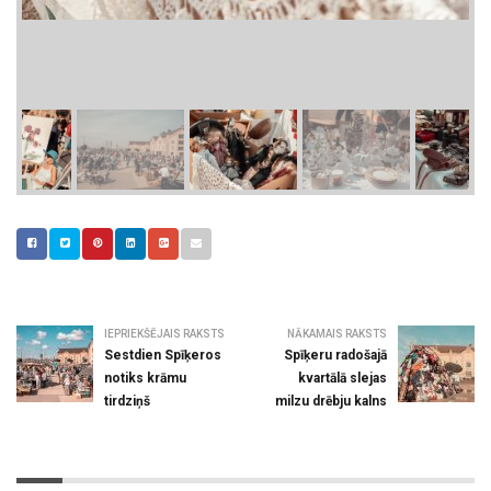
IEPRIEKŠĒJAIS RAKSTS
NĀKAMAIS RAKSTS
Sestdien Spīķeros
Spīķeru radošajā
notiks krāmu
kvartālā slejas
tirdziņš
milzu drēbju kalns