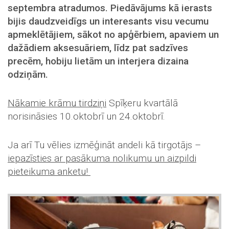
septembra atradumos. Piedāvājums kā ierasts
bijis daudzveidīgs un interesants visu vecumu
apmeklētājiem, sākot no apģērbiem, apaviem un
dažādiem aksesuāriem, līdz pat sadzīves
precēm, hobiju lietām un interjera dizaina
odziņām.
Nākamie krāmu tirdziņi
Spīķeru kvartālā
norisināsies 10.oktobrī un 24.oktobrī.
Ja arī Tu vēlies izmēģināt andeli kā tirgotājs –
iepazīsties ar pasākuma nolikumu un aizpildi
pieteikuma anketu!