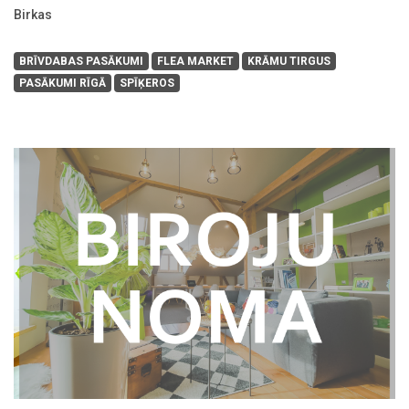
Birkas
BRĪVDABAS PASĀKUMI
FLEA MARKET
KRĀMU TIRGUS
PASĀKUMI RĪGĀ
SPĪĶEROS