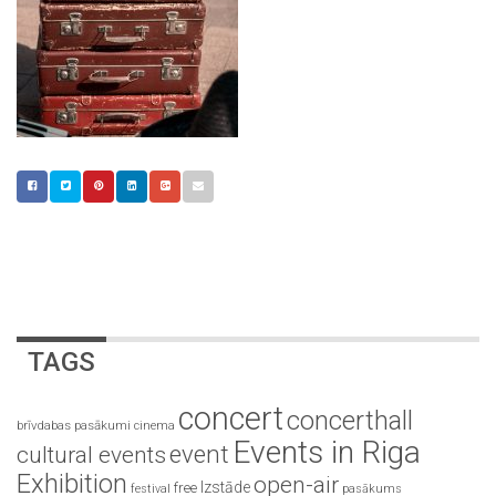
TAGS
concert
concerthall
brīvdabas pasākumi
cinema
Events in Riga
event
cultural events
Exhibition
open-air
Izstāde
free
festival
pasākums