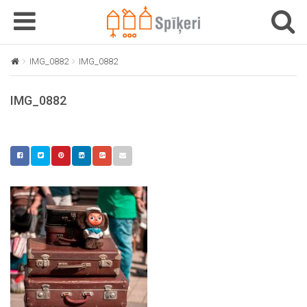
T
T
o
o
g
g
IMG_0882
IMG_0882
g
g
l
l
IMG_0882
e
e
n
n
a
a
v
v
i
i
g
g
a
a
t
t
i
i
o
o
n
n