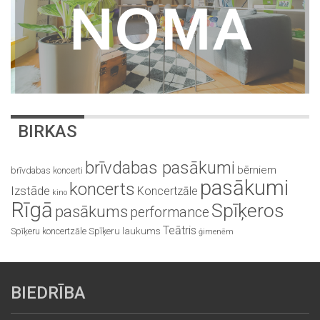
BIRKAS
brīvdabas pasākumi
bērniem
brīvdabas koncerti
pasākumi
koncerts
Izstāde
Koncertzāle
kino
Rīgā
Spīķeros
pasākums
performance
Teātris
Spīķeru koncertzāle
Spīķeru laukums
ģimenēm
BIEDRĪBA