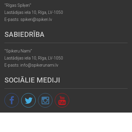
"Rīgas Spīķeri"
Lastādijas iela 10, Rīga, LV-1050
E-pasts: spikeri@spikeri.lv
SABIEDRĪBA
"Spikeru Nami"
Lastādijas iela 10, Rīga, LV-1050
E-pasts: info@spikerunami.lv
SOCIĀLIE MEDIJI
© 2013 - 2026 spikeri.lv