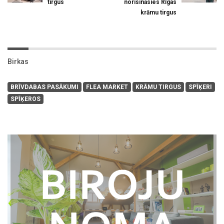
tirgus
norisināsies Rīgas
krāmu tirgus
Birkas
BRĪVDABAS PASĀKUMI
FLEA MARKET
KRĀMU TIRGUS
SPĪĶERI
SPĪĶEROS