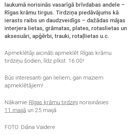
laukumā norisinās vasarīgā brīvdabas andele –
Rīgas krāmu tirgus. Tirdziņa piedāvājums kā
ierasts raibs un daudzveidīgs – dažādas mājas
interjera lietas, grāmatas, plates, rotaslietas un
aksesuāri, apģērbi, trauki, rotaļlietas u.c.
Apmeklētāji aicināti apmeklēt Rīgas krāmu
tirdziņu šodien, līdz plkst. 16.00!
Būs interesanti gan lieliem, gan maziem
apmeklētājiem!
Nākamie
Rīgas krāmu tirdziņi
norisināsies
11.maijā
un 25.maijā.
FOTO: Diāna Vaidere