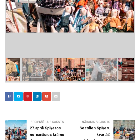
IEPRIEKŠĒJAIS RAKSTS
NĀKAMAIS RAKSTS
27.aprīlī Spīķeros
Sestdien Spīķeru
norisināsies krāmu
kvartālā