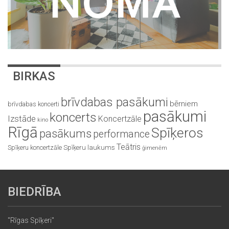
BIRKAS
brīvdabas pasākumi
bērniem
brīvdabas koncerti
pasākumi
koncerts
Izstāde
Koncertzāle
kino
Rīgā
Spīķeros
pasākums
performance
Teātris
Spīķeru koncertzāle
Spīķeru laukums
ģimenēm
BIEDRĪBA
"Rīgas Spīķeri"