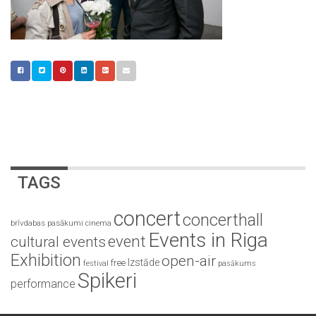
TAGS
concert
concerthall
brīvdabas pasākumi
cinema
Events in Riga
event
cultural events
Exhibition
open-air
Izstāde
free
festival
pasākums
Spikeri
performance